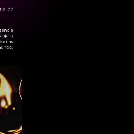
ana de
encia
iaje a
lodías
mundo.